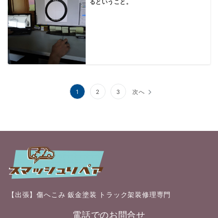
るということ。
投
1
2
3
次へ
稿
の
ペ
ー
ジ
送
【出張】傷へこみ 鈑金塗装 トラック架装修理専門
り
電話でのお問合せ