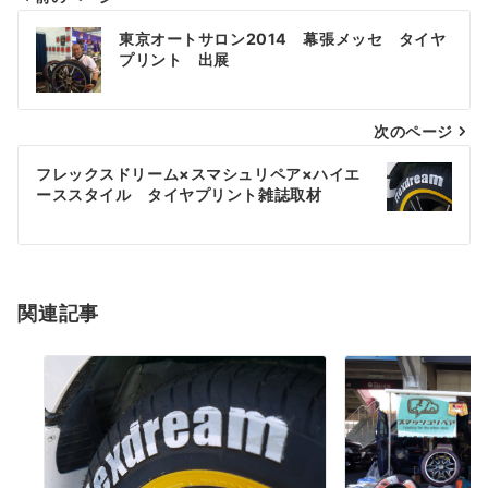
投
東京オートサロン2014 幕張メッセ タイヤ
稿
プリント 出展
ナ
次のページ
ビ
ゲ
フレックスドリーム×スマシュリペア×ハイエ
ーススタイル タイヤプリント雑誌取材
ー
シ
ョ
関連記事
ン